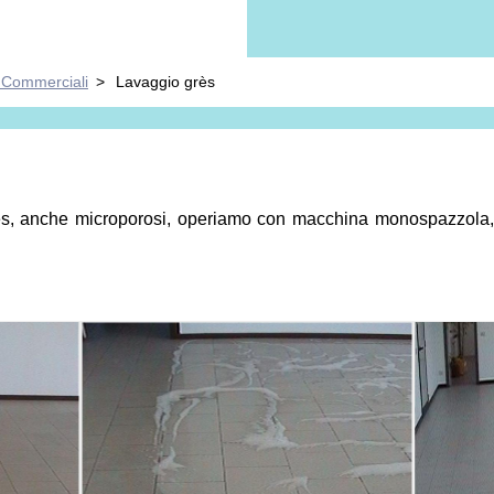
i Commerciali
>
Lavaggio grès
rès, anche microporosi, operiamo con macchina monospazzola, d